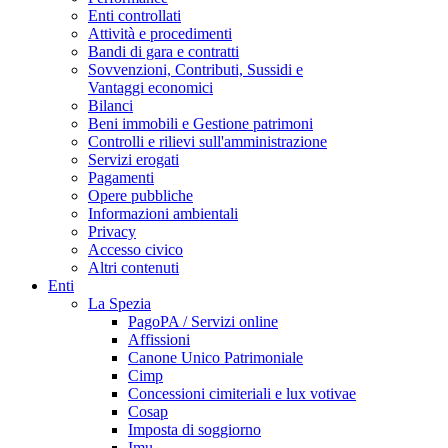
Enti controllati
Attività e procedimenti
Bandi di gara e contratti
Sovvenzioni, Contributi, Sussidi e
Vantaggi economici
Bilanci
Beni immobili e Gestione patrimoni
Controlli e rilievi sull'amministrazione
Servizi erogati
Pagamenti
Opere pubbliche
Informazioni ambientali
Privacy
Accesso civico
Altri contenuti
Enti
La Spezia
PagoPA / Servizi online
Affissioni
Canone Unico Patrimoniale
Cimp
Concessioni cimiteriali e lux votivae
Cosap
Imposta di soggiorno
Imu