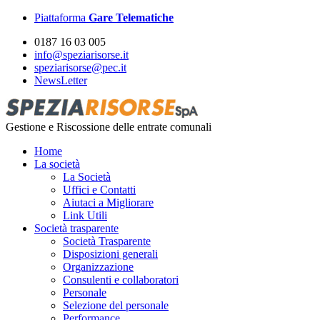
Piattaforma
Gare Telematiche
0187 16 03 005
info@speziarisorse.it
speziarisorse@pec.it
NewsLetter
Gestione e Riscossione delle entrate comunali
Home
La società
La Società
Uffici e Contatti
Aiutaci a Migliorare
Link Utili
Società trasparente
Società Trasparente
Disposizioni generali
Organizzazione
Consulenti e collaboratori
Personale
Selezione del personale
Performance