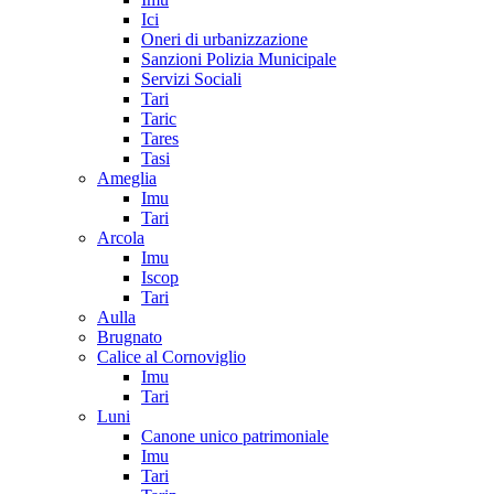
Ici
Oneri di urbanizzazione
Sanzioni Polizia Municipale
Servizi Sociali
Tari
Taric
Tares
Tasi
Ameglia
Imu
Tari
Arcola
Imu
Iscop
Tari
Aulla
Brugnato
Calice al Cornoviglio
Imu
Tari
Luni
Canone unico patrimoniale
Imu
Tari