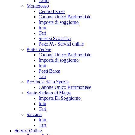
Tarip
Monterosso
Centro Estivo
Canone Unico Patrimoniale
Imposta di soggiorno
Imu
Tari
Servizi Scolastici
PagoPA / Servizi online
Porto Venere
Canone Unico Patrimoniale
Imposta di soggiorno
Imu
Posti Barca
Tari
Provincia della Spezia
Canone Unico Patrimoniale
Santo Stefano di Magra
Imposta Di Soggiorno
Imu
Tari
Sarzana
Imu
Tari
Servizi Online