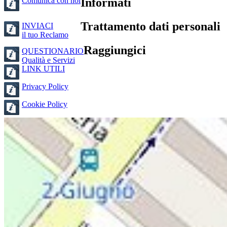
Comunica con noi
Informati
Trattamento dati personali
INVIACI
il tuo Reclamo
Raggiungici
QUESTIONARIO
Qualità e Servizi
LINK UTILI
Privacy Policy
Cookie Policy