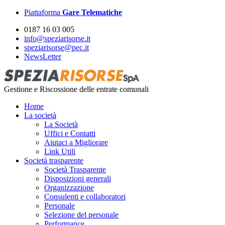
Piattaforma
Gare Telematiche
0187 16 03 005
info@speziarisorse.it
speziarisorse@pec.it
NewsLetter
Gestione e Riscossione delle entrate comunali
Home
La società
La Società
Uffici e Contatti
Aiutaci a Migliorare
Link Utili
Società trasparente
Società Trasparente
Disposizioni generali
Organizzazione
Consulenti e collaboratori
Personale
Selezione del personale
Performance