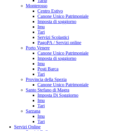
Tarip
Monterosso
Centro Estivo
Canone Unico Patrimoniale
Imposta di soggiorno
Imu
Tari
Servizi Scolastici
PagoPA / Servizi online
Porto Venere
Canone Unico Patrimoniale
Imposta di soggiorno
Imu
Posti Barca
Tari
Provincia della Spezia
Canone Unico Patrimoniale
Santo Stefano di Magra
Imposta Di Soggiorno
Imu
Tari
Sarzana
Imu
Tari
Servizi Online