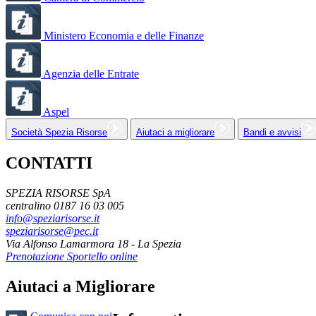
Ministero Economia e delle Finanze
Agenzia delle Entrate
Aspel
Società Spezia Risorse
Aiutaci a migliorare
Bandi e avvisi
CONTATTI
SPEZIA RISORSE SpA
centralino 0187 16 03 005
info@speziarisorse.it
speziarisorse@pec.it
Via Alfonso Lamarmora 18 - La Spezia
Prenotazione Sportello online
Aiutaci a Migliorare