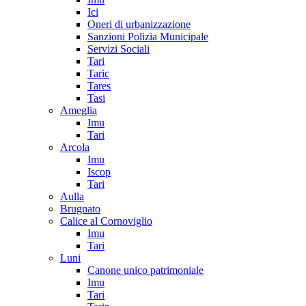
Ici
Oneri di urbanizzazione
Sanzioni Polizia Municipale
Servizi Sociali
Tari
Taric
Tares
Tasi
Ameglia
Imu
Tari
Arcola
Imu
Iscop
Tari
Aulla
Brugnato
Calice al Cornoviglio
Imu
Tari
Luni
Canone unico patrimoniale
Imu
Tari