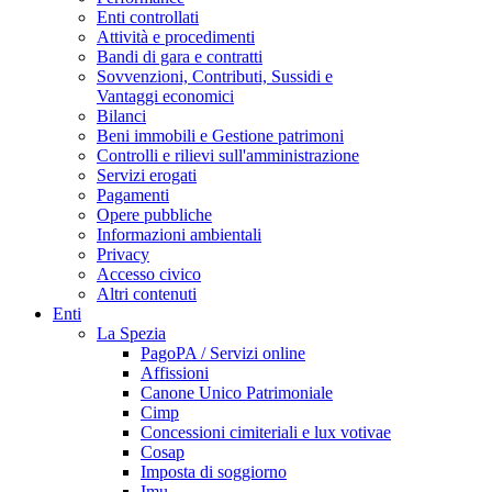
Enti controllati
Attività e procedimenti
Bandi di gara e contratti
Sovvenzioni, Contributi, Sussidi e
Vantaggi economici
Bilanci
Beni immobili e Gestione patrimoni
Controlli e rilievi sull'amministrazione
Servizi erogati
Pagamenti
Opere pubbliche
Informazioni ambientali
Privacy
Accesso civico
Altri contenuti
Enti
La Spezia
PagoPA / Servizi online
Affissioni
Canone Unico Patrimoniale
Cimp
Concessioni cimiteriali e lux votivae
Cosap
Imposta di soggiorno
Imu