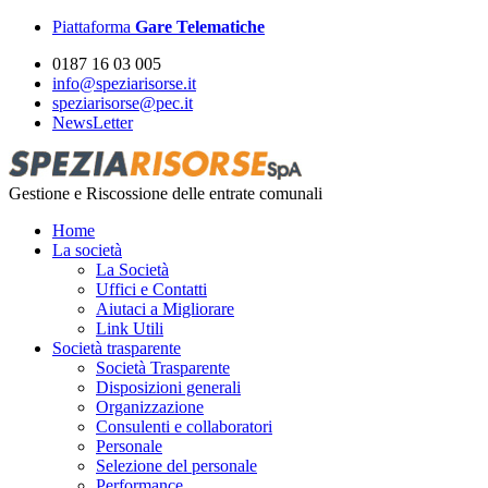
Piattaforma
Gare Telematiche
0187 16 03 005
info@speziarisorse.it
speziarisorse@pec.it
NewsLetter
Gestione e Riscossione delle entrate comunali
Home
La società
La Società
Uffici e Contatti
Aiutaci a Migliorare
Link Utili
Società trasparente
Società Trasparente
Disposizioni generali
Organizzazione
Consulenti e collaboratori
Personale
Selezione del personale
Performance