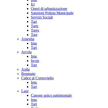
Ici
Oneri di urbanizzazione
Sanzioni Polizia Municipale
Servizi Sociali
Tari
Taric
Tares
Tasi
Ameglia
Imu
Tari
Arcola
Imu
Iscop
Tari
Aulla
Brugnato
Calice al Cornoviglio
Imu
Tari
Luni
Canone unico patrimoniale
Imu
Tari