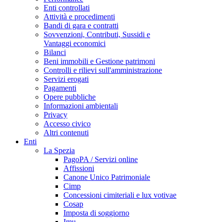
Enti controllati
Attività e procedimenti
Bandi di gara e contratti
Sovvenzioni, Contributi, Sussidi e
Vantaggi economici
Bilanci
Beni immobili e Gestione patrimoni
Controlli e rilievi sull'amministrazione
Servizi erogati
Pagamenti
Opere pubbliche
Informazioni ambientali
Privacy
Accesso civico
Altri contenuti
Enti
La Spezia
PagoPA / Servizi online
Affissioni
Canone Unico Patrimoniale
Cimp
Concessioni cimiteriali e lux votivae
Cosap
Imposta di soggiorno
Imu