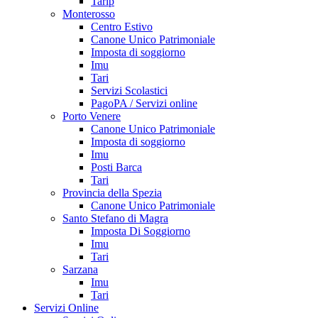
Tarip
Monterosso
Centro Estivo
Canone Unico Patrimoniale
Imposta di soggiorno
Imu
Tari
Servizi Scolastici
PagoPA / Servizi online
Porto Venere
Canone Unico Patrimoniale
Imposta di soggiorno
Imu
Posti Barca
Tari
Provincia della Spezia
Canone Unico Patrimoniale
Santo Stefano di Magra
Imposta Di Soggiorno
Imu
Tari
Sarzana
Imu
Tari
Servizi Online