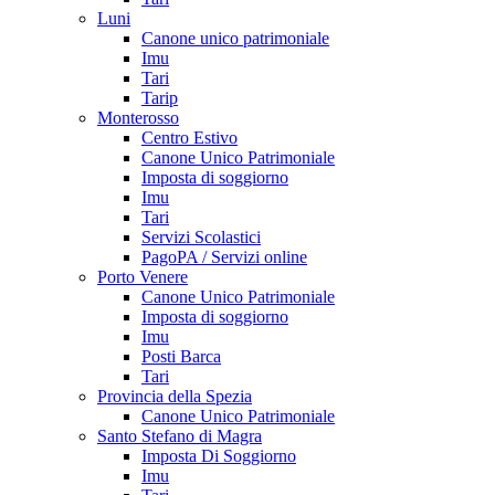
Luni
Canone unico patrimoniale
Imu
Tari
Tarip
Monterosso
Centro Estivo
Canone Unico Patrimoniale
Imposta di soggiorno
Imu
Tari
Servizi Scolastici
PagoPA / Servizi online
Porto Venere
Canone Unico Patrimoniale
Imposta di soggiorno
Imu
Posti Barca
Tari
Provincia della Spezia
Canone Unico Patrimoniale
Santo Stefano di Magra
Imposta Di Soggiorno
Imu