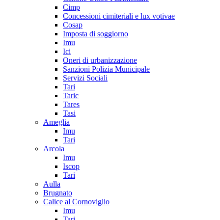
Cimp
Concessioni cimiteriali e lux votivae
Cosap
Imposta di soggiorno
Imu
Ici
Oneri di urbanizzazione
Sanzioni Polizia Municipale
Servizi Sociali
Tari
Taric
Tares
Tasi
Ameglia
Imu
Tari
Arcola
Imu
Iscop
Tari
Aulla
Brugnato
Calice al Cornoviglio
Imu
Tari