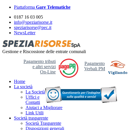
Piattaforma
Gare Telematiche
0187 16 03 005
info@speziarisorse.it
speziarisorse@pec.it
NewsLetter
Gestione e Riscossione delle entrate comunali
Pagamento tributi
Pagamento
e altri servizi
Verbali PM
On-Line
Home
La società
La Società
Uffici e
Contatti
Aiutaci a Migliorare
Link Utili
Società trasparente
Società Trasparente
Disposizioni generali