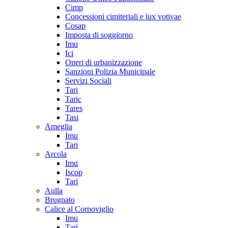
Cimp
Concessioni cimiteriali e lux votivae
Cosap
Imposta di soggiorno
Imu
Ici
Oneri di urbanizzazione
Sanzioni Polizia Municipale
Servizi Sociali
Tari
Taric
Tares
Tasi
Ameglia
Imu
Tari
Arcola
Imu
Iscop
Tari
Aulla
Brugnato
Calice al Cornoviglio
Imu
Tari