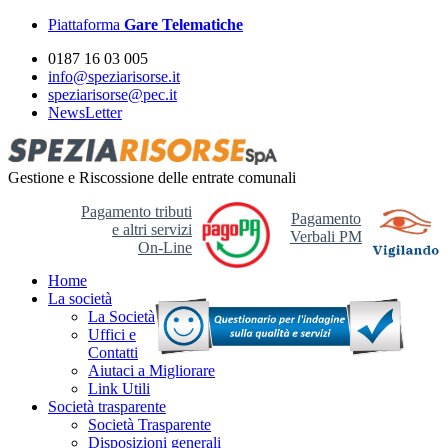
Piattaforma
Gare Telematiche
0187 16 03 005
info@speziarisorse.it
speziarisorse@pec.it
NewsLetter
Gestione e Riscossione delle entrate comunali
Pagamento tributi
Pagamento
e altri servizi
Verbali PM
On-Line
Home
La società
La Società
Uffici e
Contatti
Aiutaci a Migliorare
Link Utili
Società trasparente
Società Trasparente
Disposizioni generali