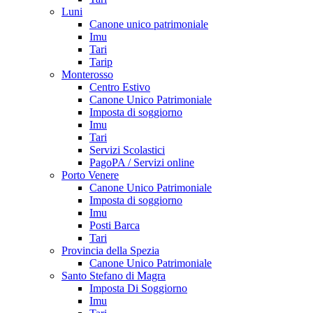
Luni
Canone unico patrimoniale
Imu
Tari
Tarip
Monterosso
Centro Estivo
Canone Unico Patrimoniale
Imposta di soggiorno
Imu
Tari
Servizi Scolastici
PagoPA / Servizi online
Porto Venere
Canone Unico Patrimoniale
Imposta di soggiorno
Imu
Posti Barca
Tari
Provincia della Spezia
Canone Unico Patrimoniale
Santo Stefano di Magra
Imposta Di Soggiorno
Imu