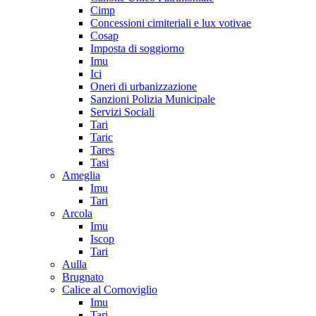
Cimp
Concessioni cimiteriali e lux votivae
Cosap
Imposta di soggiorno
Imu
Ici
Oneri di urbanizzazione
Sanzioni Polizia Municipale
Servizi Sociali
Tari
Taric
Tares
Tasi
Ameglia
Imu
Tari
Arcola
Imu
Iscop
Tari
Aulla
Brugnato
Calice al Cornoviglio
Imu
Tari