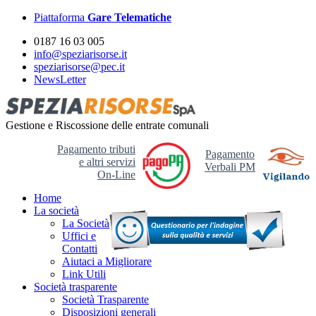
Piattaforma
Gare Telematiche
0187 16 03 005
info@speziarisorse.it
speziarisorse@pec.it
NewsLetter
Gestione e Riscossione delle entrate comunali
Pagamento tributi
Pagamento
e altri servizi
Verbali PM
On-Line
Home
La società
La Società
Uffici e
Contatti
Aiutaci a Migliorare
Link Utili
Società trasparente
Società Trasparente
Disposizioni generali