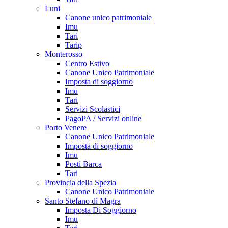
Luni
Canone unico patrimoniale
Imu
Tari
Tarip
Monterosso
Centro Estivo
Canone Unico Patrimoniale
Imposta di soggiorno
Imu
Tari
Servizi Scolastici
PagoPA / Servizi online
Porto Venere
Canone Unico Patrimoniale
Imposta di soggiorno
Imu
Posti Barca
Tari
Provincia della Spezia
Canone Unico Patrimoniale
Santo Stefano di Magra
Imposta Di Soggiorno
Imu