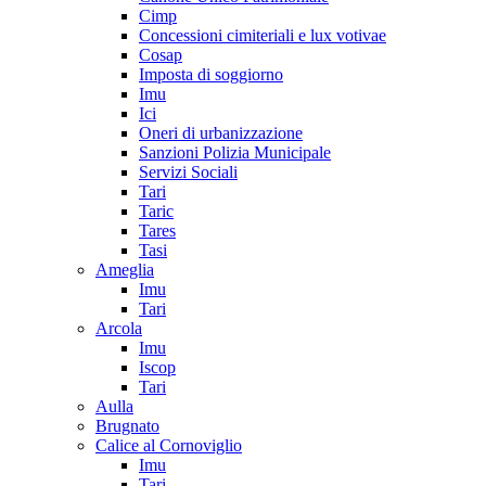
Cimp
Concessioni cimiteriali e lux votivae
Cosap
Imposta di soggiorno
Imu
Ici
Oneri di urbanizzazione
Sanzioni Polizia Municipale
Servizi Sociali
Tari
Taric
Tares
Tasi
Ameglia
Imu
Tari
Arcola
Imu
Iscop
Tari
Aulla
Brugnato
Calice al Cornoviglio
Imu
Tari