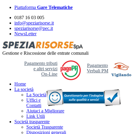
Piattaforma
Gare Telematiche
0187 16 03 005
info@speziarisorse.it
speziarisorse@pec.it
NewsLetter
Gestione e Riscossione delle entrate comunali
Pagamento tributi
Pagamento
e altri servizi
Verbali PM
On-Line
Home
La società
La Società
Uffici e
Contatti
Aiutaci a Migliorare
Link Utili
Società trasparente
Società Trasparente
Disposizioni generali