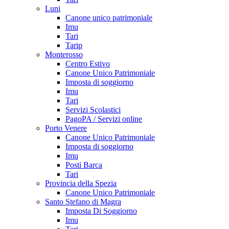
Luni
Canone unico patrimoniale
Imu
Tari
Tarip
Monterosso
Centro Estivo
Canone Unico Patrimoniale
Imposta di soggiorno
Imu
Tari
Servizi Scolastici
PagoPA / Servizi online
Porto Venere
Canone Unico Patrimoniale
Imposta di soggiorno
Imu
Posti Barca
Tari
Provincia della Spezia
Canone Unico Patrimoniale
Santo Stefano di Magra
Imposta Di Soggiorno
Imu